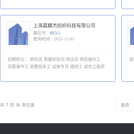
上海嘉麟杰纺织科技有限公司
展位号：
B13-1
使用时间：2025-12-05
招聘职位：
质检员
质量检验员/测试员
绣花操作工
招
压胶操作工
染整挡车工
运维专员
缝纫工
成衣工程师
共
7
页
56
条记录
首页