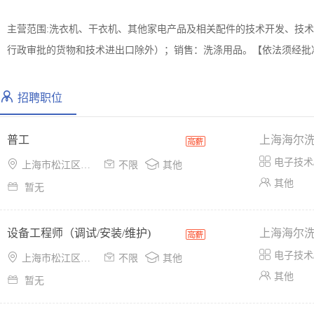
主营范围:洗衣机、干衣机、其他家电产品及相关配件的技术开发、技
行政审批的货物和技术进出口除外）；销售：洗涤用品。【依法须经批
招聘职位
普工
上海海尔

电子技术



上海市松江区石湖荡镇双金路751弄1、2、3号
不限
其他

其他

暂无
设备工程师（调试/安装/维护)
上海海尔

电子技术



上海市松江区石湖荡镇双金路751弄1、2、3号
不限
其他

其他

暂无