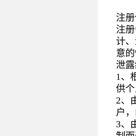
注册
注册
计、
意的
泄露
1、
供个
2、
户，
3、
制而