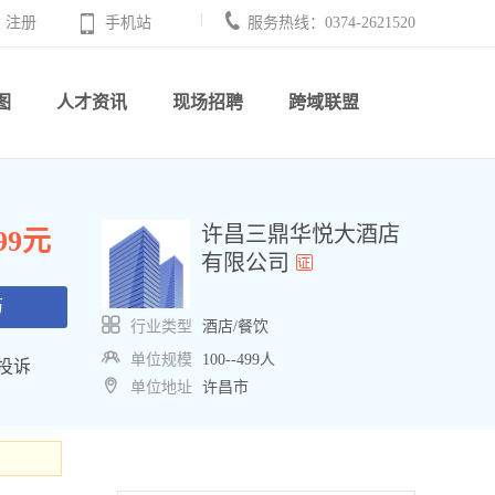
注册
手机站
服务热线：0374-2621520
图
人才资讯
现场招聘
跨域联盟
许昌三鼎华悦大酒店
999元
有限公司
历
行业类型
酒店/餐饮
单位规模
100--499人
投诉
单位地址
许昌市