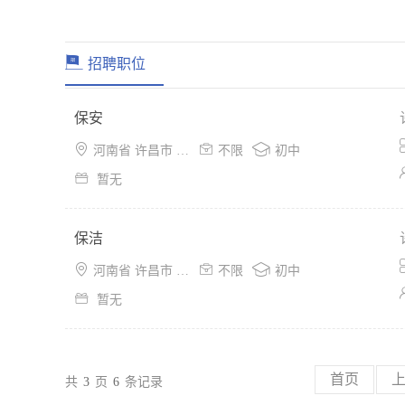
招聘职位
保安



河南省 许昌市 魏都区
不限
初中

暂无
保洁



河南省 许昌市 魏都区
不限
初中

暂无
首页
共
3
页
6
条记录