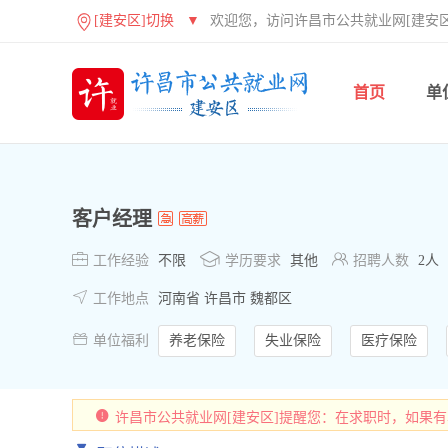
[建安区]切换
▼
欢迎您，访问许昌市公共就业网[建安区
首页
单
客户经理



工作经验
不限
学历要求
其他
招聘人数
2人

工作地点
河南省 许昌市 魏都区

单位福利
养老保险
失业保险
医疗保险
许昌市公共就业网[建安区]提醒您：在求职时，如果