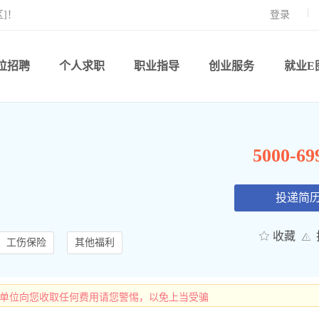
]！
登录
位招聘
个人求职
职业指导
创业服务
就业E
5000-6
投递简
收藏
工伤保险
其他福利
有单位向您收取任何费用请您警惕，以免上当受骗