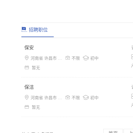
招聘职位
保安



河南省 许昌市 魏都区
不限
初中

暂无
保洁



河南省 许昌市 魏都区
不限
初中

暂无