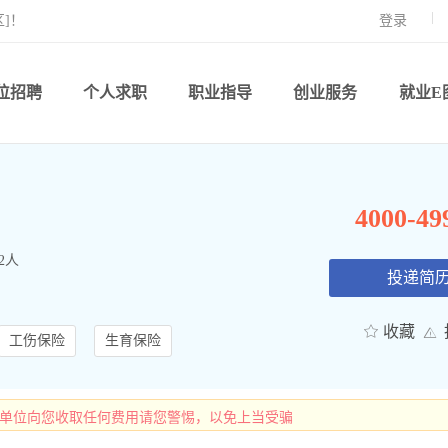
]！
登录
位招聘
个人求职
职业指导
创业服务
就业E
4000-4
2人
投递简
收藏
工伤保险
生育保险
有单位向您收取任何费用请您警惕，以免上当受骗