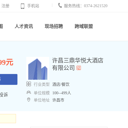
注册
手机站
服务热线：0374-2621520
图
人才资讯
现场招聘
跨域联盟
许昌三鼎华悦大酒店
999元
有限公司
历
行业类型
酒店/餐饮
单位规模
100--499人
投诉
单位地址
许昌市