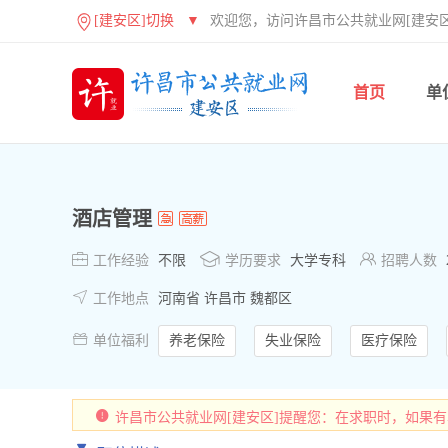
[建安区]切换
▼
欢迎您，访问许昌市公共就业网[建安区
首页
单
酒店管理



工作经验
不限
学历要求
大学专科
招聘人数

工作地点
河南省 许昌市 魏都区

单位福利
养老保险
失业保险
医疗保险
许昌市公共就业网[建安区]提醒您：在求职时，如果