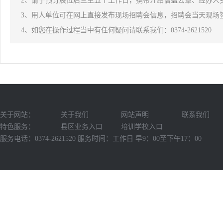
2、请于预订展位后三至五个工作日，携带介绍信盖公章、经办人
3、用人单位可在网上直接发布现场招聘会信息，招聘会当天现场
4、如您在操作过程当中有任何疑问请联系我们：0374-2621520
关于网站：
关于我们
网站声明
联系我们
特色服务：
县区业务入口
培训学校入口
服务电话：0374-2621520 服务时间：工作日 早9：00至下午17：00