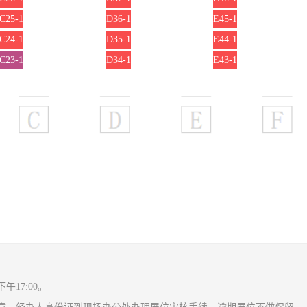
C25-1
D36-1
E45-1
C24-1
D35-1
E44-1
C23-1
D34-1
E43-1
17:00。