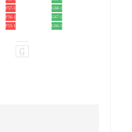
F57-1
G68-1
F56-1
G67-1
F55-1
G66-1