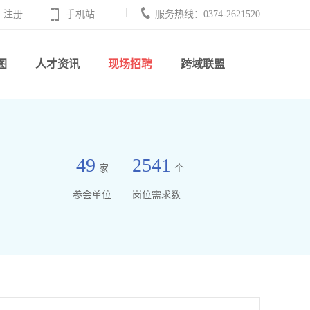
注册
手机站
服务热线：0374-2621520
图
人才资讯
现场招聘
跨域联盟
49
2541
家
个
参会单位
岗位需求数